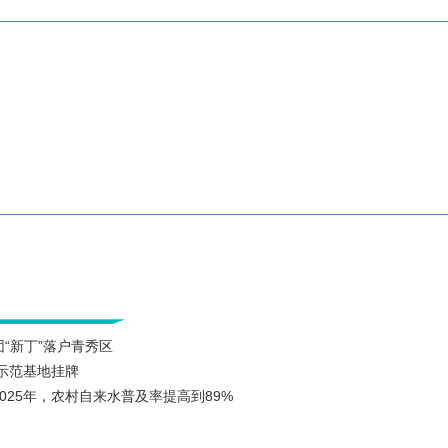
团“新丁”落户青秀区
示范基地挂牌
025年，农村自来水普及率提高到89%