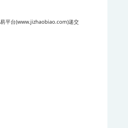
w.jizhaobiao.com)递交