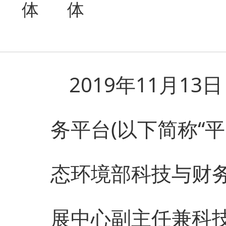
2019年11月
务平台(以下简称“
态环境部科技与财
展中心副主任兼科