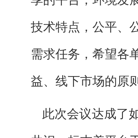
技术特点，公平、
需求任务，希望各
益、线下市场的原
此次会议达成了