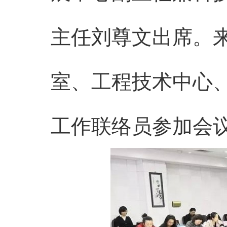
主任刘尊文出席。
室、工程技术中心、
工作联络员参加会