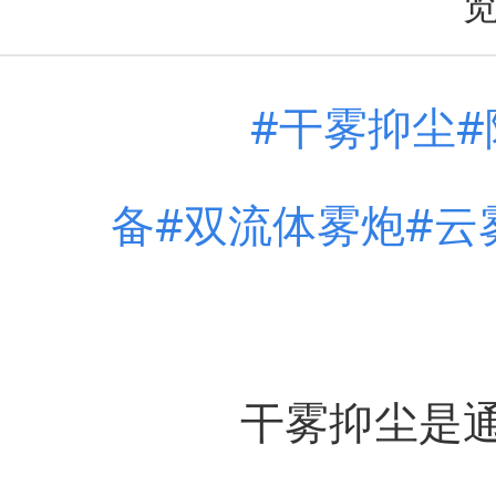
#干雾抑尘
备#双流体雾炮#云
干雾抑尘是通过