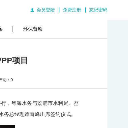
会员登陆
免费注册
忘记密码
|
|
案
环保督察
PP项目
评论：0
举行，粤海水务与荔浦市水利局、荔
水务总经理谭奇峰出席签约仪式。