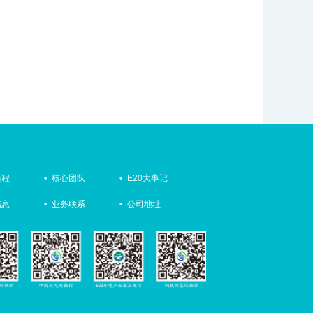
历程
•
核心团队
•
E20大事记
信息
•
业务联系
•
公司地址