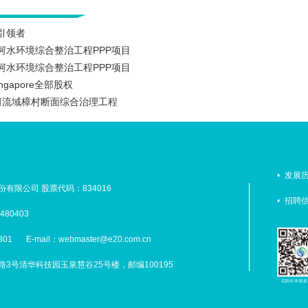
引领者
内河水环境综合整治工程PPP项目
内河水环境综合整治工程PPP项目
gapore全部股权
运河流域樟村断面综合治理工程
•
发展
有限公司 股票代码：834016
•
招聘
480403
301
E-mail：webmaster@e20.com.cn
3号清华科技园玉泉慧谷25号楼，邮编100195