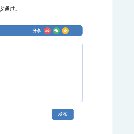
议通过。
分享
发布