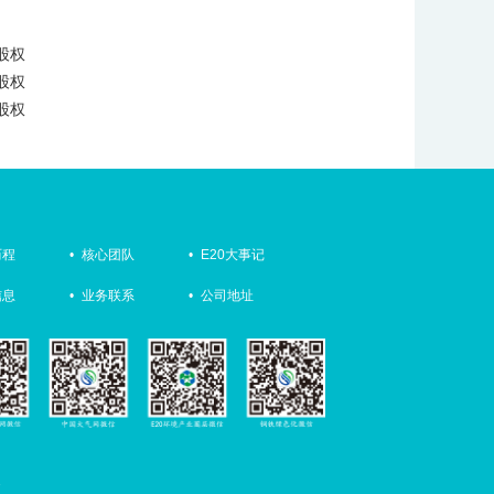
股权
股权
股权
历程
•
核心团队
•
E20大事记
信息
•
业务联系
•
公司地址
1